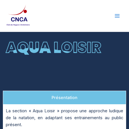
Aller
Instagram
Facebook
au
contenu
AQUA LOISIR
AQUA LOISIR
Présentation
La section « Aqua Loisir » propose une approche ludique
de la natation, en adaptant ses entrainements au public
présent.