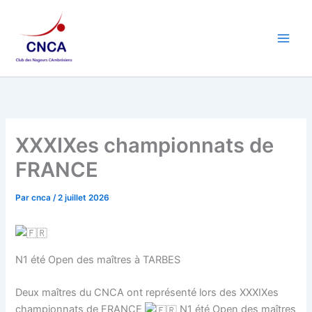
Aller
au
contenu
XXXIXes championnats de
FRANCE
Par
cnca
/
2 juillet 2026
N1 été Open des maîtres à TARBES
Deux maîtres du CNCA ont représenté lors des XXXIXes
championnats de FRANCE
N1 été Open des maîtres